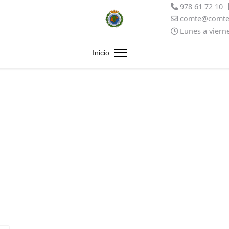
978 61 72 10
comte@comter
Lunes a vierne
Inicio