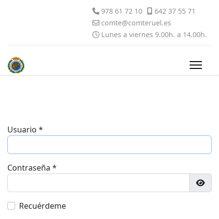
978 61 72 10
642 37 55 71
comte@comteruel.es
Lunes a viernes 9.00h. a 14.00h.
Usuario
*
Contraseña
*
Most
Recuérdeme