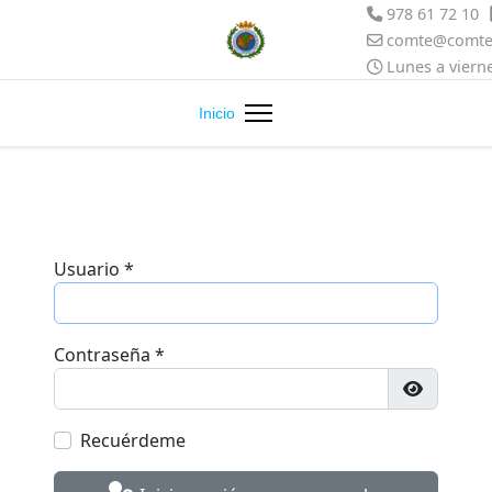
978 61 72 10
comte@comter
Lunes a vierne
Inicio
Usuario
*
Contraseña
*
Mostrar 
Recuérdeme