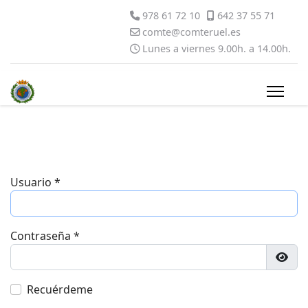
978 61 72 10
642 37 55 71
comte@comteruel.es
Lunes a viernes 9.00h. a 14.00h.
Usuario
*
Contraseña
*
Most
Recuérdeme