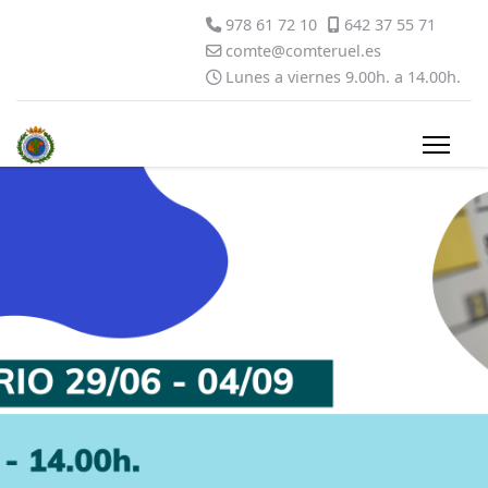
978 61 72 10
642 37 55 71
comte@comteruel.es
Lunes a viernes 9.00h. a 14.00h.